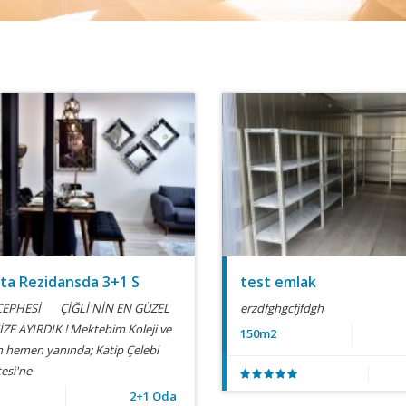
ta Rezidansda 3+1 S
test emlak
CEPHESİ ÇİĞLİ'NİN EN GÜZEL
erzdfghgcfjfdgh
İZE AYIRDIK ! Mektebim Koleji ve
150m2
n hemen yanında; Katip Çelebi
tesi'ne
2+1 Oda