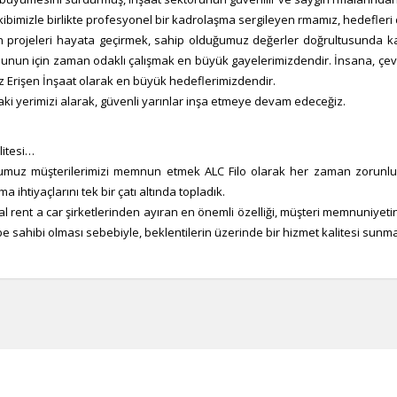
mizle birlikte profesyonel bir kadrolaşma sergileyen firmamız, hedefleri 
projeleri hayata geçirmek, sahip olduğumuz değerler doğrultusunda kal
bunun için zaman odaklı çalışmak en büyük gayelerimizdendir. İnsana, ç
z Erişen İnşaat olarak en büyük hedeflerimizdendir.
aki yerimizi alarak, güvenli yarınlar inşa etmeye devam edeceğiz.
litesi…
ğumuz müşterilerimizi memnun etmek ALC Filo olarak her zaman zorunlul
 ihtiyaçlarını tek bir çatı altında topladık.
 rent a car şirketlerinden ayıran en önemli özelliği, müşteri memnuniyetini 
be sahibi olması sebebiyle, beklentilerin üzerinde bir hizmet kalitesi sun