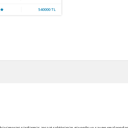
540000 TL
 büyümesini sürdürmüş, inşaat sektörünün güvenilir ve saygın firmalarından 