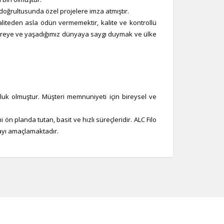
doğrultusunda özel projelere imza atmıştır.
iteden asla ödün vermemektir, kalite ve kontrollü
evreye ve yaşadığımız dünyaya saygı duymak ve ülke
uk olmuştur. Müşteri memnuniyeti için bireysel ve
ön planda tutan, basit ve hızlı süreçleridir. ALC Filo
mayı amaçlamaktadır.