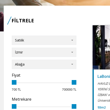
FİLTRELE
Satılık
İzmir
Aliağa
Fiyat
LaBoni
HAVUZ 
YERİNİ S
700 TL
700000 TL
İZBAN' ı
Metrekare
Üniversi
93m2