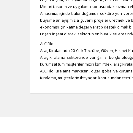
Mimari tasarım ve uygulama konusundaki uzman ekibi
Amacımız; içinde bulunduğumuz sektöre yön veren 
büyüme anlayışımızla güvenli projeler üretmek ve 
ekonomisi için katma değer yaratıp destek olmak bi
Erişen İnşaat olarak; sektörün en büyükleri arasınd
ALC Filo
Araç Kiralamada 20 Yıllık Tecrübe, Güven, Hizmet Ka
Araç kiralama sektöründe varlığımızı borçlu oldu
kurumsal tüm müşterilerimizin İzmir'deki araç kiralama
ALC Filo Kiralama markasını, diğer global ve kurumsal
Kiralama, müşterilerin ihtiyaçları konusundan tecrü